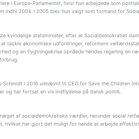
riere i Europa-Parlamentet, hvor hun arbejdede som politisk
m indtil 2004. I 2005 blev hun valgt som formand for Social
e kvindelige statsminister, efter at Socialdemokratiet dan
 at tackle økonomiske udfordringer, reformere velfærdssta
hed og en flygtningekrise opnåede hendes regering en rækk
forbrug.
ng-Schmidt i 2016 udnævnt til CEO for Save the Children Int
r og har fortsat en vis indflydelse på dansk politik.
præget af socialdemokratiske værdier, herunder social retfæ
, hvilket har gjort det muligt for hende at arbejde effektivt