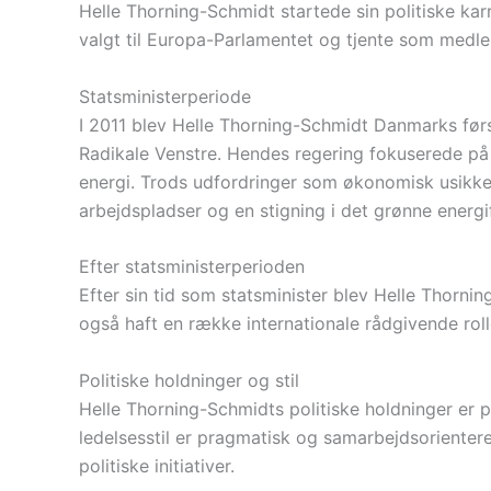
Helle Thorning-Schmidt startede sin politiske kar
valgt til Europa-Parlamentet og tjente som medle
Statsministerperiode
I 2011 blev Helle Thorning-Schmidt Danmarks først
Radikale Venstre. Hendes regering fokuserede på
energi. Trods udfordringer som økonomisk usikker
arbejdspladser og en stigning i det grønne energi
Efter statsministerperioden
Efter sin tid som statsminister blev Helle Thorni
også haft en række internationale rådgivende rolle
Politiske holdninger og stil
Helle Thorning-Schmidts politiske holdninger er 
ledelsesstil er pragmatisk og samarbejdsorienteret
politiske initiativer.