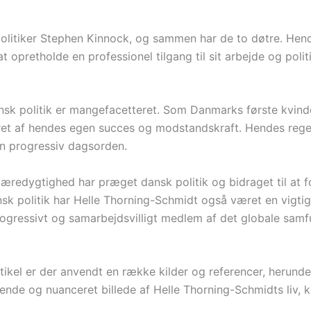
olitiker Stephen Kinnock, og sammen har de to døtre. Hende
opretholde en professionel tilgang til sit arbejde og politi
sk politik er mangefacetteret. Som Danmarks første kvindel
reret af hendes egen succes og modstandskraft. Hendes rege
en progressiv dagsorden.
æredygtighed har præget dansk politik og bidraget til at 
sk politik har Helle Thorning-Schmidt også været en vigti
rogressivt og samarbejdsvilligt medlem af det globale samf
tikel er der anvendt en række kilder og referencer, herunde
gående og nuanceret billede af Helle Thorning-Schmidts liv, k