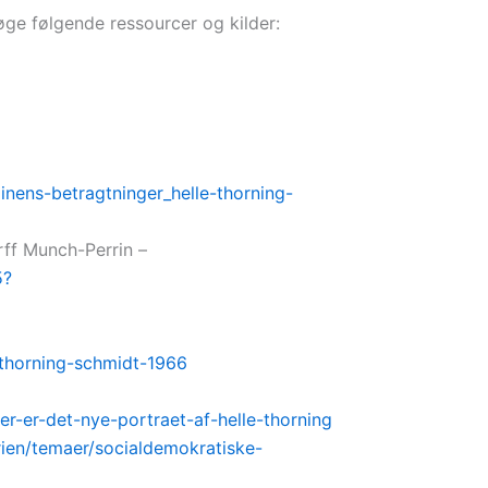
ge følgende ressourcer og kilder:
nens-betragtninger_helle-thorning-
rff Munch-Perrin –
5?
e-thorning-schmidt-1966
her-er-det-nye-portraet-af-helle-thorning
rien/temaer/socialdemokratiske-