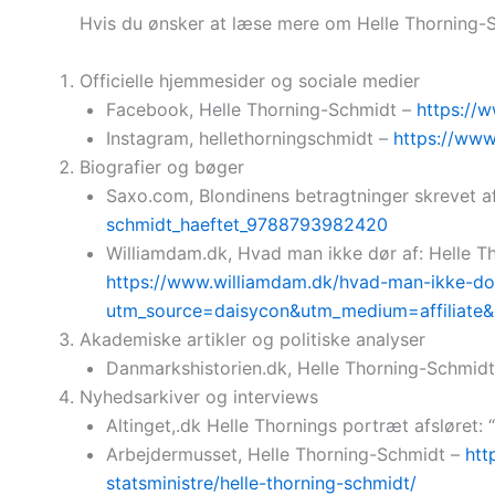
Hvis du ønsker at læse mere om Helle Thorning-Sc
Officielle hjemmesider og sociale medier
Facebook, Helle Thorning-Schmidt –
https://
Instagram, hellethorningschmidt –
https://www
Biografier og bøger
Saxo.com, Blondinens betragtninger skrevet a
schmidt_haeftet_9788793982420
Williamdam.dk, Hvad man ikke dør af: Helle Tho
https://www.williamdam.dk/hvad-man-ikke-doer
utm_source=daisycon&utm_medium=affiliate
Akademiske artikler og politiske analyser
Danmarkshistorien.dk, Helle Thorning-Schmidt,
Nyhedsarkiver og interviews
Altinget,.dk Helle Thornings portræt afsløret:
Arbejdermusset, Helle Thorning-Schmidt –
htt
statsministre/helle-thorning-schmidt/