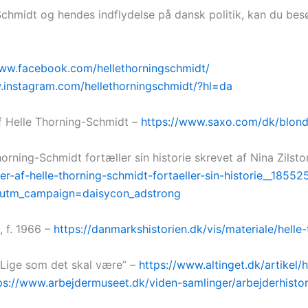
hmidt og hendes indflydelse på dansk politik, kan du besø
www.facebook.com/hellethorningschmidt/
.instagram.com/hellethorningschmidt/?hl=da
f Helle Thorning-Schmidt –
https://www.saxo.com/dk/blondi
rning-Schmidt fortæller sin historie skrevet af Nina Zilsto
-af-helle-thorning-schmidt-fortaeller-sin-historie__18552
&utm_campaign=daisycon_adstrong
 f. 1966 –
https://danmarkshistorien.dk/vis/materiale/hell
 “Lige som det skal være” –
https://www.altinget.dk/artikel/
ps://www.arbejdermuseet.dk/viden-samlinger/arbejderhisto