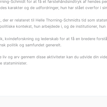
ing-Schmidt for at få et førstehåndsindtryk af hendes perso
es karakter og de udfordringer, hun har stået overfor i sin 
 der er relateret til Helle Thorning-Schmidts tid som statsm
olitiske kontekst, hun arbejdede i, og de institutioner, hun
k, kvindeforskning og lederskab for at få en bredere forst
nsk politik og samfundet generelt.
 liv og arv gennem disse aktiviteter kan du udvide din vid
 statsminister.